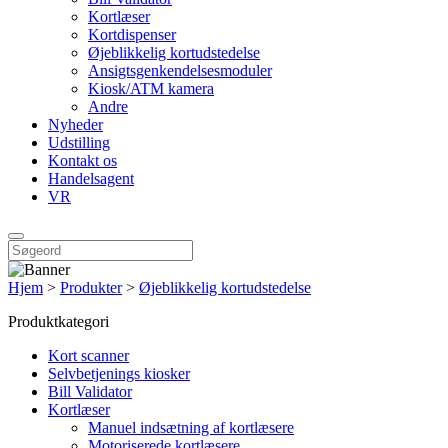
Kortlæser
Kortdispenser
Øjeblikkelig kortudstedelse
Ansigtsgenkendelsesmoduler
Kiosk/ATM kamera
Andre
Nyheder
Udstilling
Kontakt os
Handelsagent
VR
Hjem
>
Produkter
>
Øjeblikkelig kortudstedelse
Produktkategori
Kort scanner
Selvbetjenings kiosker
Bill Validator
Kortlæser
Manuel indsætning af kortlæsere
Motoriserede kortlæsere