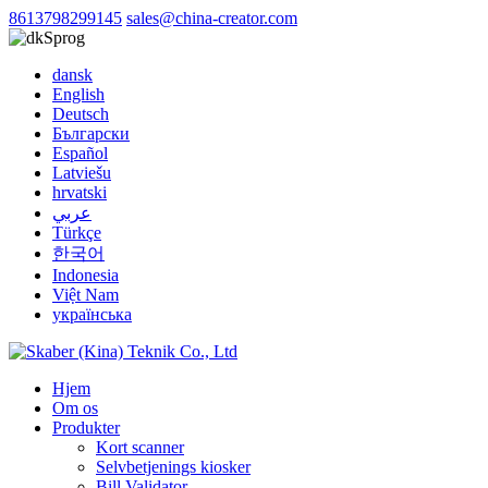
8613798299145
sales@china-creator.com
Sprog
dansk
English
Deutsch
Български
Español
Latviešu
hrvatski
عربي
Türkçe
한국어
Indonesia
Việt Nam
українська
Hjem
Om os
Produkter
Kort scanner
Selvbetjenings kiosker
Bill Validator